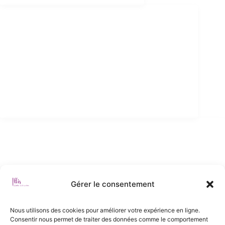
L'INSTITUT
Rendez-vous en ligne
Témoignages
Tarifs
Contact
Mentions légales
NEWSLETTER
Recevez nos offres spéciales en vous abonnant à notre
newsletter.
Gérer le consentement
Nous utilisons des cookies pour améliorer votre expérience en ligne.
Consentir nous permet de traiter des données comme le comportement