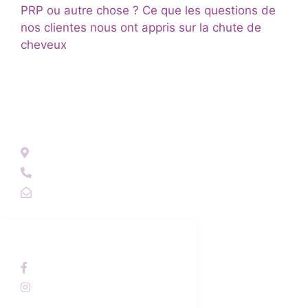
PRP ou autre chose ? Ce que les questions de
nos clientes nous ont appris sur la chute de
cheveux
NOUS CONTACTER
45 Rue de Compostelle 33600 Pessac
05.56.37.08.58 / 06.45.25.71.09
contact@illis33.com
NOUS SUIVRE
institut.illis
@institut.illis